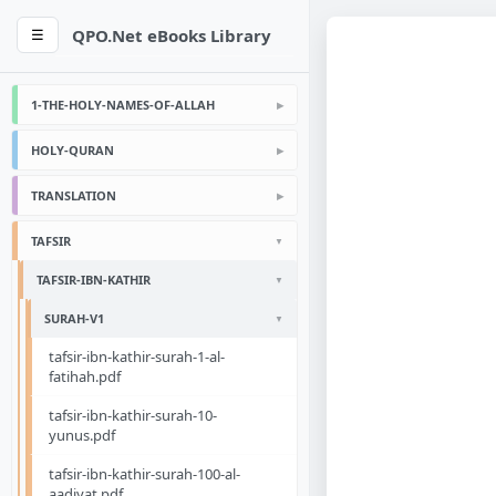
QPO.Net eBooks Library
☰
1-THE-HOLY-NAMES-OF-ALLAH
HOLY-QURAN
TRANSLATION
TAFSIR
TAFSIR-IBN-KATHIR
SURAH-V1
tafsir-ibn-kathir-surah-1-al-
fatihah.pdf
tafsir-ibn-kathir-surah-10-
yunus.pdf
tafsir-ibn-kathir-surah-100-al-
aadiyat.pdf