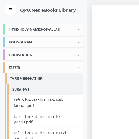
QPO.Net eBooks Library
☰
1-THE-HOLY-NAMES-OF-ALLAH
HOLY-QURAN
TRANSLATION
TAFSIR
TAFSIR-IBN-KATHIR
SURAH-V1
tafsir-ibn-kathir-surah-1-al-
fatihah.pdf
tafsir-ibn-kathir-surah-10-
yunus.pdf
tafsir-ibn-kathir-surah-100-al-
aadiyat.pdf