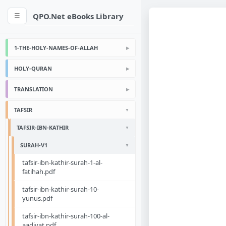
QPO.Net eBooks Library
☰
1-THE-HOLY-NAMES-OF-ALLAH
HOLY-QURAN
TRANSLATION
TAFSIR
TAFSIR-IBN-KATHIR
SURAH-V1
tafsir-ibn-kathir-surah-1-al-
fatihah.pdf
tafsir-ibn-kathir-surah-10-
yunus.pdf
tafsir-ibn-kathir-surah-100-al-
aadiyat.pdf